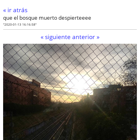
« ir atrás
que el bosque muerto despierteeee
"2020-01-13 16:16:58"
« siguiente
anterior »