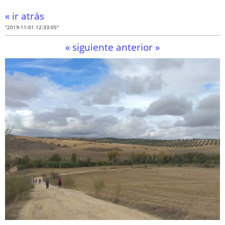
« ir atrás
"2019-11-01 12:33:05"
« siguiente
anterior »