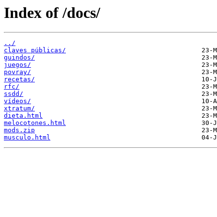
Index of /docs/
../
claves públicas/
guindos/
juegos/
povray/
recetas/
rfc/
ssdd/
vídeos/
xtratum/
dieta.html
melocotones.html
mods.zip
musculo.html