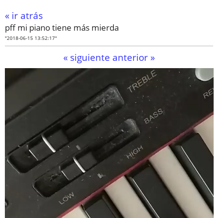
« ir atrás
pff mi piano tiene más mierda
"2018-06-15 13:52:17"
« siguiente
anterior »