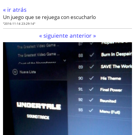
« ir atrás
Un juego que se rejuega con escucharlo
"2016-11-14 23:29:14"
« siguiente
anterior »